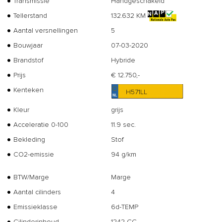
Transmissie
Handgeschakeld
Tellerstand
132.632 KM
Aantal versnellingen
5
Bouwjaar
07-03-2020
Brandstof
Hybride
Prijs
€ 12.750,-
Kenteken
H571LL
Kleur
grijs
Acceleratie 0-100
11.9 sec.
Bekleding
Stof
CO2-emissie
94 g/km
BTW/Marge
Marge
Aantal cilinders
4
Emissieklasse
6d-TEMP
Cilinderinhoud
1242 CC