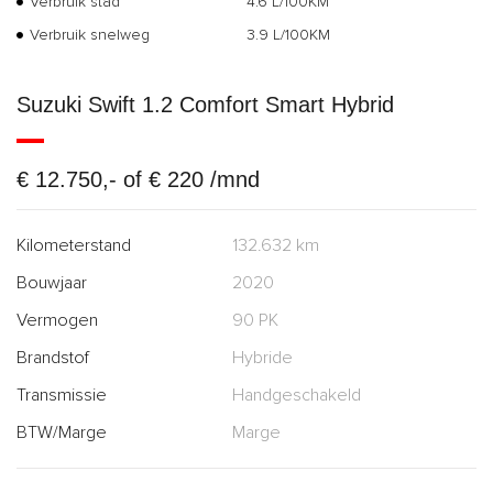
Verbruik stad
4.6 L/100KM
Verbruik snelweg
3.9 L/100KM
Suzuki Swift 1.2 Comfort Smart Hybrid
€ 12.750,- of € 220 /mnd
Kilometerstand
132.632 km
Bouwjaar
2020
Vermogen
90 PK
Brandstof
Hybride
Transmissie
Handgeschakeld
BTW/Marge
Marge