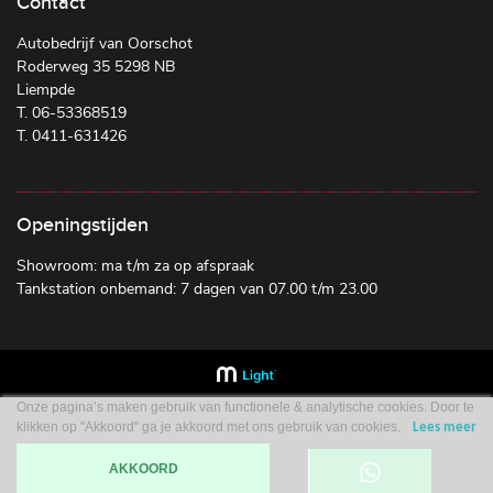
Contact
Autobedrijf van Oorschot
Roderweg 35 5298 NB
Liempde
T. 06-53368519
T. 0411-631426
Openingstijden
Showroom: ma t/m za op afspraak
Tankstation onbemand: 7 dagen van 07.00 t/m 23.00
Onze pagina’s maken gebruik van functionele & analytische cookies. Door te
klikken op "Akkoord" ga je akkoord met ons gebruik van cookies.
Lees meer
AKKOORD