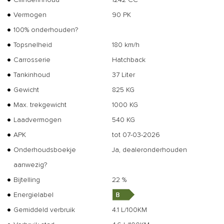
Vermogen
90 PK
100% onderhouden?
Topsnelheid
180 km/h
Carrosserie
Hatchback
Tankinhoud
37 Liter
Gewicht
825 KG
Max. trekgewicht
1000 KG
Laadvermogen
540 KG
APK
tot 07-03-2026
Onderhoudsboekje
Ja, dealeronderhouden
aanwezig?
Bijtelling
22 %
Energielabel
Gemiddeld verbruik
4.1 L/100KM