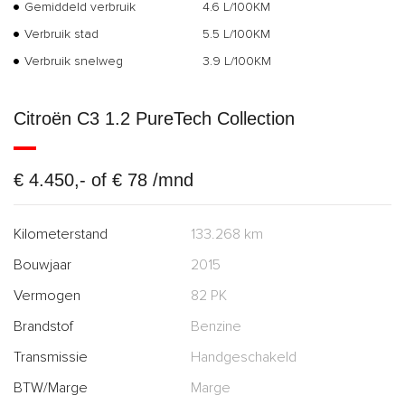
Gemiddeld verbruik
4.6 L/100KM
Verbruik stad
5.5 L/100KM
Verbruik snelweg
3.9 L/100KM
Citroën C3 1.2 PureTech Collection
€ 4.450,- of € 78 /mnd
Kilometerstand
133.268 km
Bouwjaar
2015
Vermogen
82 PK
Brandstof
Benzine
Transmissie
Handgeschakeld
BTW/Marge
Marge