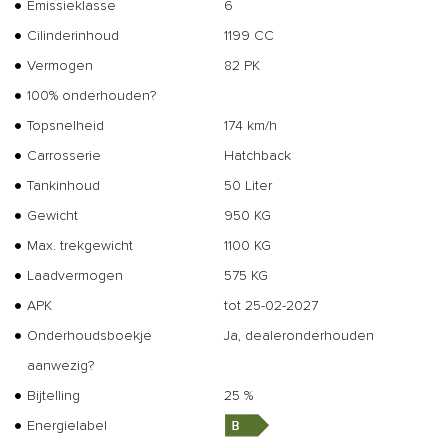
Emissieklasse
6
Cilinderinhoud
1199 CC
Vermogen
82 PK
100% onderhouden?
Topsnelheid
174 km/h
Carrosserie
Hatchback
Tankinhoud
50 Liter
Gewicht
950 KG
Max. trekgewicht
1100 KG
Laadvermogen
575 KG
APK
tot 25-02-2027
Onderhoudsboekje
Ja, dealeronderhouden
aanwezig?
Bijtelling
25 %
Energielabel