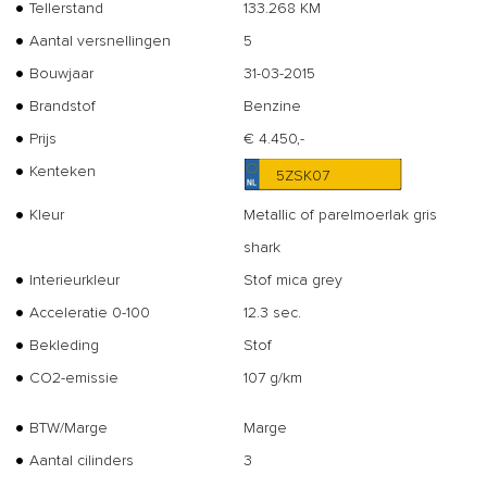
Tellerstand
133.268 KM
Aantal versnellingen
5
Bouwjaar
31-03-2015
Brandstof
Benzine
Prijs
€ 4.450,-
Kenteken
5ZSK07
Kleur
Metallic of parelmoerlak gris
shark
Interieurkleur
Stof mica grey
Acceleratie 0-100
12.3 sec.
Bekleding
Stof
CO2-emissie
107 g/km
BTW/Marge
Marge
Aantal cilinders
3