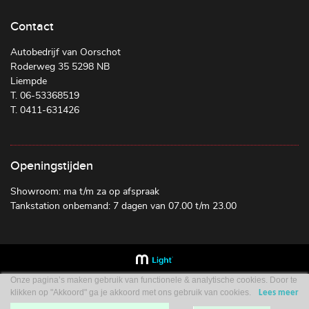
Contact
Autobedrijf van Oorschot
Roderweg 35 5298 NB
Liempde
T. 06-53368519
T. 0411-631426
Openingstijden
Showroom: ma t/m za op afspraak
Tankstation onbemand: 7 dagen van 07.00 t/m 23.00
Onze pagina’s maken gebruik van functionele & analytische cookies. Door te
klikken op "Akkoord" ga je akkoord met ons gebruik van cookies.
Lees meer