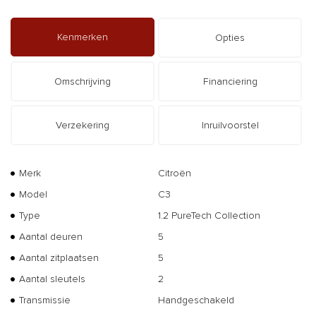
Kenmerken
Opties
Omschrijving
Financiering
Verzekering
Inruilvoorstel
Merk
Citroën
Model
C3
Type
1.2 PureTech Collection
Aantal deuren
5
Aantal zitplaatsen
5
Aantal sleutels
2
Transmissie
Handgeschakeld