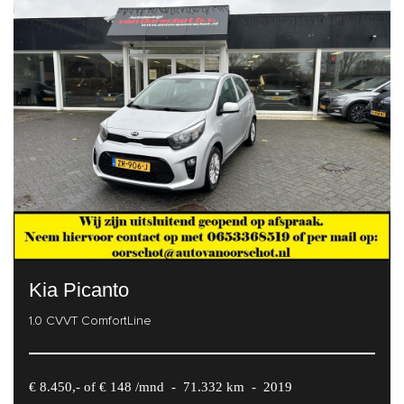
Kia Picanto
1.0 CVVT ComfortLine
€ 8.450,- of € 148 /mnd
-
71.332 km
-
2019