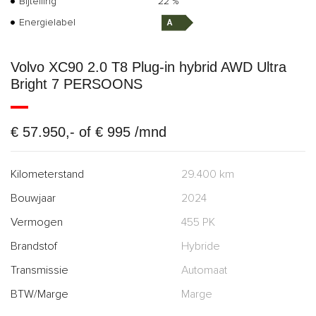
Bijtelling
22 %
Energielabel
Volvo XC90 2.0 T8 Plug-in hybrid AWD Ultra
Bright 7 PERSOONS
€ 57.950,- of € 995 /mnd
Kilometerstand
29.400 km
Bouwjaar
2024
Vermogen
455 PK
Brandstof
Hybride
Transmissie
Automaat
BTW/Marge
Marge