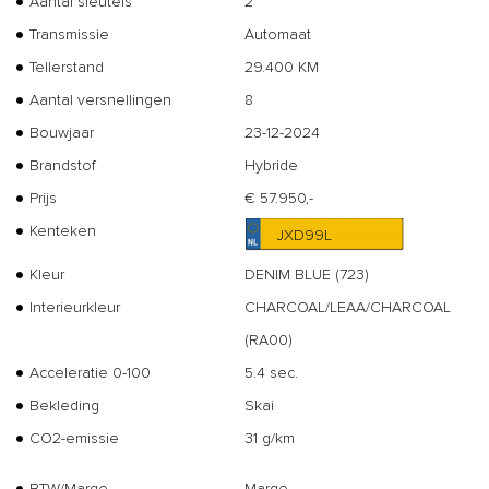
Aantal sleutels
2
Transmissie
Automaat
Tellerstand
29.400 KM
Aantal versnellingen
8
Bouwjaar
23-12-2024
Brandstof
Hybride
Prijs
€ 57.950,-
Kenteken
JXD99L
Kleur
DENIM BLUE (723)
Interieurkleur
CHARCOAL/LEAA/CHARCOAL
(RA00)
Acceleratie 0-100
5.4 sec.
Bekleding
Skai
CO2-emissie
31 g/km
BTW/Marge
Marge