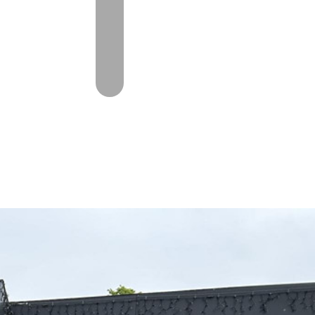
CHT
CONTACT
06-53368519
oorschot@autovanoorschot.nl