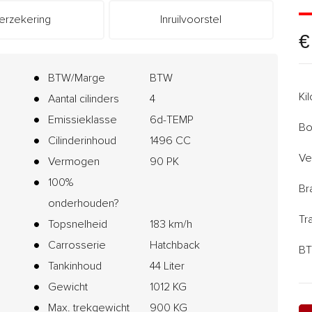
erzekering
Inruilvoorstel
€
BTW/Marge
BTW
Ki
Aantal cilinders
4
Emissieklasse
6d-TEMP
Bo
Cilinderinhoud
1496 CC
Ve
Vermogen
90 PK
100%
Br
onderhouden?
Tr
Topsnelheid
183 km/h
Carrosserie
Hatchback
BT
Tankinhoud
44 Liter
Gewicht
1012 KG
Max. trekgewicht
900 KG