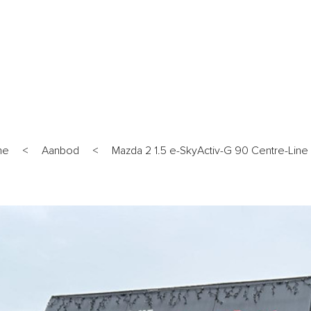
ANBOD
WERKPLAATS
DIENSTEN
OVER ONS
VERKO
me
<
Aanbod
<
Mazda 2 1.5 e-SkyActiv-G 90 Centre-Line