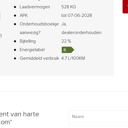
Laadvermogen
528 KG
APK
tot 07-06-2028
Onderhoudsboekje
Ja,
aanwezig?
dealeronderhouden
)
Bijtelling
22 %
Energielabel
Gemiddeld verbruik
4.7 L/100KM
ent van harte
kom"