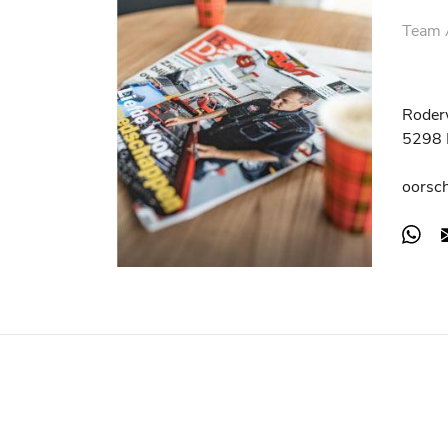
Team A
Roder
5298 
oorsc