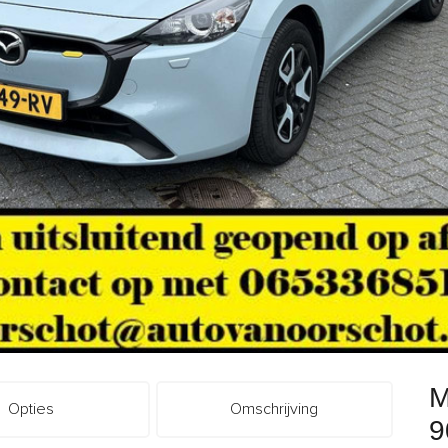
M
Opties
Omschrijving
9