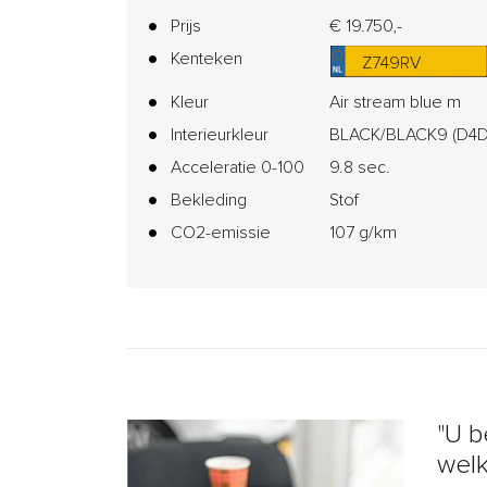
Prijs
€ 19.750,-
Kenteken
Z749RV
Kleur
Air stream blue m
Interieurkleur
BLACK/BLACK9 (D4D
Acceleratie 0-100
9.8 sec.
Bekleding
Stof
CO2-emissie
107 g/km
"U b
wel