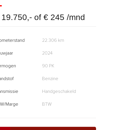
 19.750,- of € 245 /mnd
lometerstand
22.306 km
uwjaar
2024
rmogen
90 PK
andstof
Benzine
ansmissie
Handgeschakeld
W/Marge
BTW