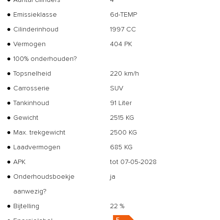
Emissieklasse
6d-TEMP
Cilinderinhoud
1997 CC
Vermogen
404 PK
100% onderhouden?
Topsnelheid
220 km/h
Carrosserie
SUV
Tankinhoud
91 Liter
Gewicht
2515 KG
Max. trekgewicht
2500 KG
Laadvermogen
685 KG
APK
tot 07-05-2028
Onderhoudsboekje
ja
aanwezig?
Bijtelling
22 %