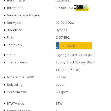
Transmissie
Automaat
Tellerstand
183.589 KM
Aantal versnellingen
8
Bouwjaar
07-02-2020
Brandstof
Hybride
Prijs
€ 37.450,-
Kenteken
H524HT
Kleur
Eiger grey-JBC2409 (1DF)
Interieurkleur
Ebony Black/Ebony Black
Interior (034DU)
Acceleratie 0-100
6.7 sec.
Bekleding
Leder
CO2-emissie
69 g/km
BTW/Marge
BTW
Aantal cilinders
4