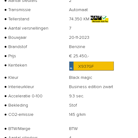
Aantal sleutels
2
Transmissie
Automaat
Tellerstand
74.350 KM
Aantal versnellingen
7
Bouwjaar
20-11-2023
Brandstof
Benzine
Prijs
€ 25.450,-
Kenteken
X937GF
Kleur
Black magic
Interieurkleur
Business edition zwart
Acceleratie 0-100
9.3 sec.
Bekleding
Stof
CO2-emissie
145 g/km
BTW/Marge
BTW
Aantal cilinders
4