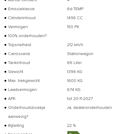
Emissieklasse
6d-TEMP
Cilinderinhoud
1498 CC
Vermogen
150 PK
100% onderhouden?
Topsnelheid
212 km/h
Carrosserie
Stationwagon
Tankinhoud
66 Liter
Gewicht
1396 KG
Max. trekgewicht
1600 KG
Laadvermogen
674 KG
APK
tot 20-11-2027
Onderhoudsboekje
Ja, dealeronderhouden
aanwezig?
Bijtelling
22 %