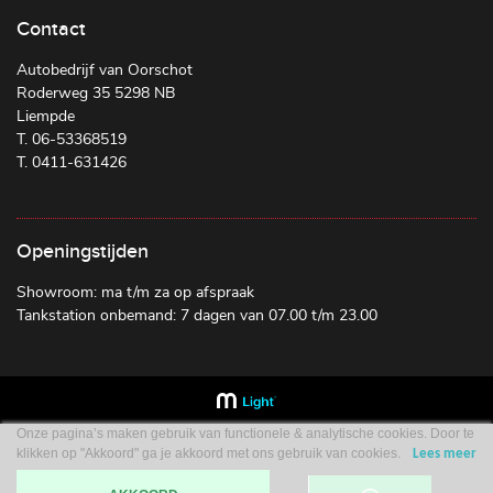
Contact
Autobedrijf van Oorschot
Roderweg 35 5298 NB
Liempde
T. 06-53368519
T. 0411-631426
Openingstijden
Showroom: ma t/m za op afspraak
Tankstation onbemand: 7 dagen van 07.00 t/m 23.00
Onze pagina’s maken gebruik van functionele & analytische cookies. Door te
klikken op "Akkoord" ga je akkoord met ons gebruik van cookies.
Lees meer