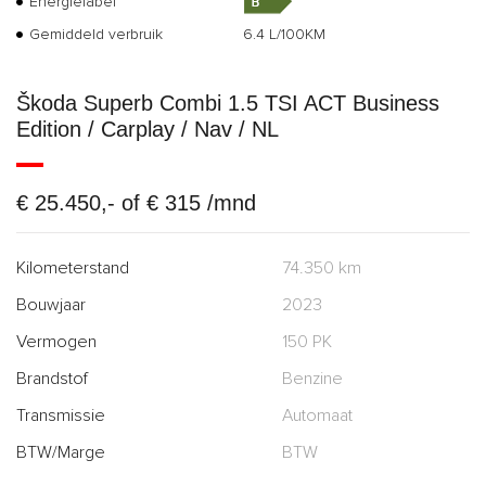
Energielabel
Gemiddeld verbruik
6.4 L/100KM
Škoda Superb Combi 1.5 TSI ACT Business
Edition / Carplay / Nav / NL
€ 25.450,- of € 315 /mnd
Kilometerstand
74.350 km
Bouwjaar
2023
Vermogen
150 PK
Brandstof
Benzine
Transmissie
Automaat
BTW/Marge
BTW