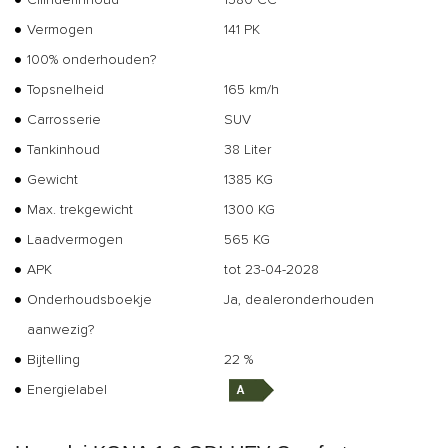
Vermogen
141 PK
100% onderhouden?
Topsnelheid
165 km/h
Carrosserie
SUV
Tankinhoud
38 Liter
Gewicht
1385 KG
Max. trekgewicht
1300 KG
Laadvermogen
565 KG
APK
tot 23-04-2028
Onderhoudsboekje
Ja, dealeronderhouden
aanwezig?
Bijtelling
22 %
Energielabel