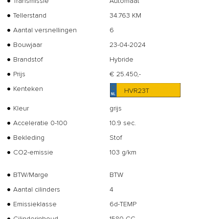
Transmissie
Automaat
Tellerstand
34.763 KM
Aantal versnellingen
6
Bouwjaar
23-04-2024
Brandstof
Hybride
Prijs
€ 25.450,-
Kenteken
HVR23T
Kleur
grijs
Acceleratie 0-100
10.9 sec.
Bekleding
Stof
CO2-emissie
103 g/km
BTW/Marge
BTW
Aantal cilinders
4
Emissieklasse
6d-TEMP
Cilinderinhoud
1580 CC