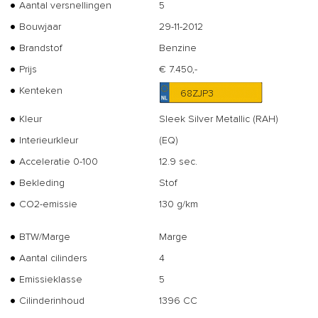
Aantal versnellingen
5
Bouwjaar
29-11-2012
Brandstof
Benzine
Prijs
€ 7.450,-
Kenteken
68ZJP3
Kleur
Sleek Silver Metallic (RAH)
Interieurkleur
(EQ)
Acceleratie 0-100
12.9 sec.
Bekleding
Stof
CO2-emissie
130 g/km
BTW/Marge
Marge
Aantal cilinders
4
Emissieklasse
5
Cilinderinhoud
1396 CC