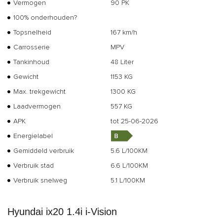
Vermogen
90 PK
100% onderhouden?
Topsnelheid
167 km/h
Carrosserie
MPV
Tankinhoud
48 Liter
Gewicht
1153 KG
Max. trekgewicht
1300 KG
Laadvermogen
557 KG
APK
tot 25-06-2026
Energielabel
Gemiddeld verbruik
5.6 L/100KM
Verbruik stad
6.6 L/100KM
Verbruik snelweg
5.1 L/100KM
Hyundai ix20 1.4i i-Vision