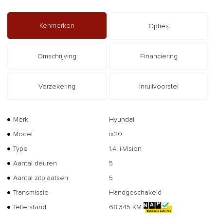
Kenmerken
Opties
Omschrijving
Financiering
Verzekering
Inruilvoorstel
Merk
Hyundai
Model
ix20
Type
1.4i i-Vision
Aantal deuren
5
Aantal zitplaatsen
5
Transmissie
Handgeschakeld
Tellerstand
68.345 KM