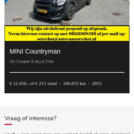
MINI Countryman
1.6 Cooper S ALL4 Chili
€ 12.450,- of € 215 /mnd
-
106.833 km
-
2015
Vraag of interesse?