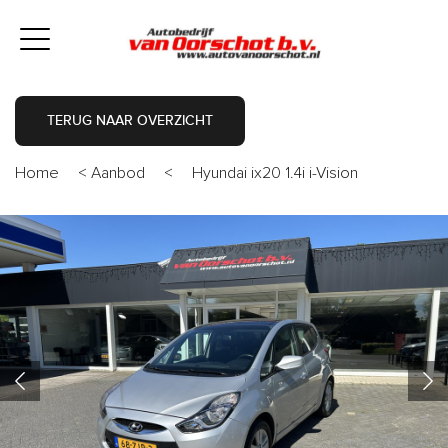
TERUG NAAR OVERZICHT
Home
<
Aanbod
<
Hyundai ix20 1.4i i-Vision